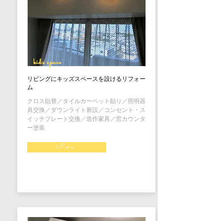
kids space
リビングにキッズスペースを設けるリフォー
ム
クロス貼替／タイルカーペット貼り／照明器
具交換／ダウンライト新設／コンセント・ス
イッチプレート交換／造作家具／窓カウンタ
ー塗装
More...