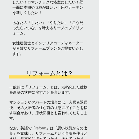
したい！ロマンチックな浴室にしたい！壁
一面に本棚や収納がほいい！床やカーテン
を新しくしたい！
あなたの「したい」「やりたい」「こうだ
ったらいいな」を叶えるリーノのプチリフ
ォーム。
​女性建築士とインテリアコーディネーター
が素敵なリフォームプランをご提案いたし
ます。
リフォームとは？
一般的に「リフォーム」とは、老朽化した建物
を新築の状態に戻すことを言います。
マンションやアパートの場合には、入居者退居
後、その入居者の住む前の状態に戻すことを指
す場合があり、原状回復とも言われてたりしま
す。
なお、英語で「reform」は「悪い状態からの改
良」を意味し、リフォームという言葉を使うと
きは、基本的に壊れていたり、汚れていたり、