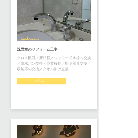
washroom
洗面室のリフォーム工事
クロス貼替／床貼替／シャワー式水栓へ交換
／防水パン交換・位置移動／照明器具交換／
収納扉の交換／タオル掛け交換
More...