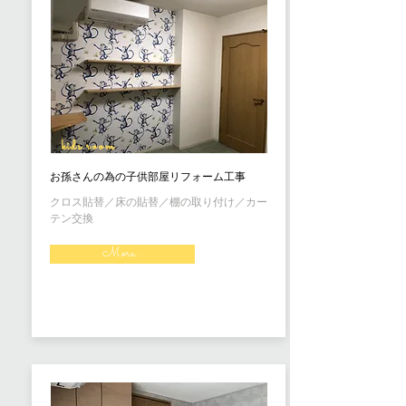
kids room
お孫さんの為の子供部屋リフォーム工事
クロス貼替／床の貼替／棚の取り付け／カー
テン交換
More...