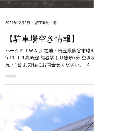
2024年12月9日
読了時間: 1分
【駐車場空き情報】
パークＥＩＷＡ 所在地：埼玉県熊谷市曙町
5-11 ＪＲ高崎線 熊谷駅より徒歩7分 空き状
況：1台 お気軽にお問合せください。 メー
ル：info@renoreno.jp TEL：048(599)3110
営業時間 9：00 - 17：00｜日曜・祝祭日
定休日