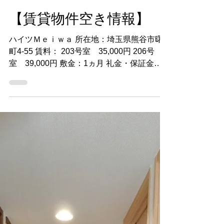
2024年12月9日
読了時間: 1分
【賃貸物件空き情報】
ハイツＭｅｉｗａ 所在地：埼玉県熊谷市曙
町4-55 賃料： 203号室 35,000円 206号
室 39,000円 敷金：1ヵ月 礼金・保証金：
無 駐車場：有（5,000円/月） 構造・規模：
軽量鉄骨造2階建/2階部分 面積：24.85㎡ 間
取タイプ：1Ｋ（洋室8）...