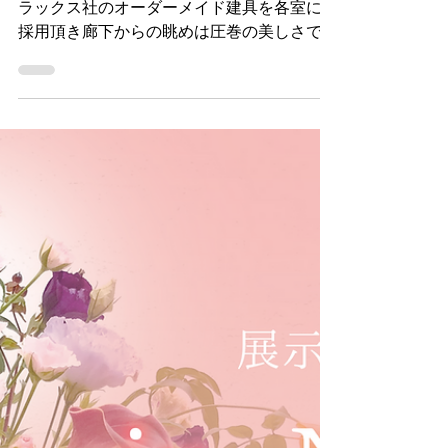
2024年12月9日
読了時間: 1分
コムラックスの木製ドア
木工の里として知られる飛騨高山にあるコム
ラックス社のオーダーメイド建具を各室にご
採用頂き廊下からの眺めは圧巻の美しさで
す。どのドアもステンドグラスがとても素敵
です。 きっと自慢したくなる飛騨の匠が生
み出す唯一無二のドア。 良いものを永く大
切にお使いになりたい方におすすめです。