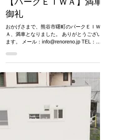
2025年2月20日
読了時間: 1分
【パークＥＩＷＡ】満車
御礼
おかげさまで、熊谷市曙町のパークＥＩＷ
Ａ、満車となりました。 ありがとうござい
ます。 メール：info@renoreno.jp TEL：
048(599)3110 営業時間 9：00 - 17：00｜
日曜・祝祭日 定休日