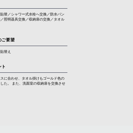
床貼替／シャワー式水栓へ交換／防水パン
動／照明器具交換／収納扉の交換／タオル
のご要望
ス貼替え
ント
ロスに合わせ、タオル掛けもゴールド色の
した。 また、洗面室の収納扉を交換させ
。