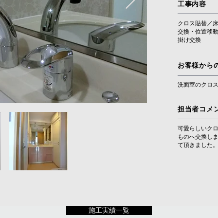
工事内容
クロス貼替／
交換・位置移
掛け交換
お客様から
洗面室のクロ
担当者コメ
可愛らしいク
ものへ交換しま
て頂きました
施工実績一覧